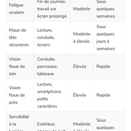
Fin de journée,
Sous
Fatigue
travail sur
Modérée
quelques
oculaire
écran prolongé
semaines
Sous
Maux de
Lecture,
Modérée
quelques
tête
conduite,
à élevée
jours à
récurrents
écrans
semaines
Vision
Conduite,
floue de
panneaux,
Élevée
Rapide
loin
tableaux
Lecture,
Vision
smartphone,
floue de
Élevée
Rapide
petits
près
caractères
Sensibilité
Sous
à la
Extérieur,
Modérée
quelques