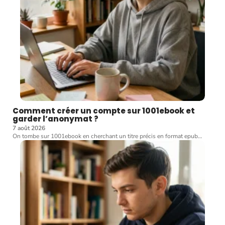
Comment créer un compte sur 1001ebook et
garder l’anonymat ?
7 août 2026
On tombe sur 1001ebook en cherchant un titre précis en format epub
…