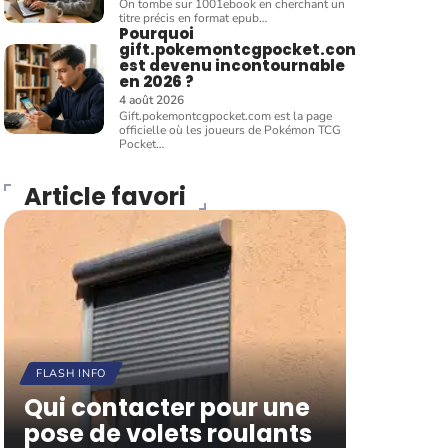
On tombe sur 1001ebook en cherchant un
titre précis en format epub
…
Pourquoi
gift.pokemontcgpocket.con
est devenu incontournable
en 2026 ?
4 août 2026
Gift.pokemontcgpocket.com est la page
officielle où les joueurs de Pokémon TCG
Pocket
…
Article favori
FLASH INFO
Qui contacter pour une
pose de volets roulants