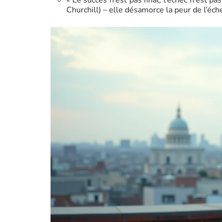
« Le succès n’est pas final, l’échec n’est p
Churchill) – elle désamorce la peur de l’éch