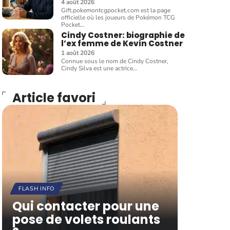
4 août 2026
Gift.pokemontcgpocket.com est la page
officielle où les joueurs de Pokémon TCG
Pocket
…
Cindy Costner: biographie de
l’ex femme de Kevin Costner
1 août 2026
Connue sous le nom de Cindy Costner,
Cindy Silva est une actrice
…
Article favori
FLASH INFO
Qui contacter pour une
pose de volets roulants