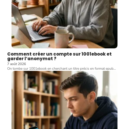
Comment créer un compte sur 1001ebook et
garder l’anonymat ?
7 août 2026
On tombe sur 1001ebook en cherchant un titre précis en format epub
…