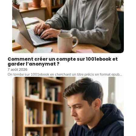
Comment créer un compte sur 1001ebook et
garder l’anonymat ?
7 août 2026
On tombe sur 1001ebook en cherchant un titre précis en format epub
…