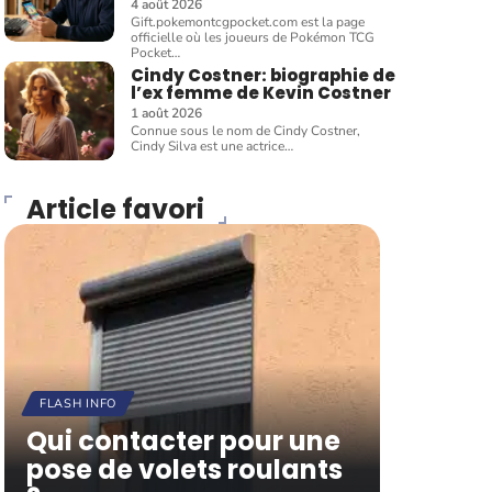
4 août 2026
Gift.pokemontcgpocket.com est la page
officielle où les joueurs de Pokémon TCG
Pocket
…
Cindy Costner: biographie de
l’ex femme de Kevin Costner
1 août 2026
Connue sous le nom de Cindy Costner,
Cindy Silva est une actrice
…
Article favori
FLASH INFO
Qui contacter pour une
pose de volets roulants