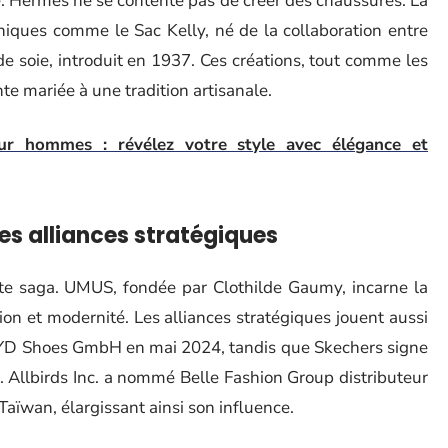
e. Hermès ne se contente pas de créer des chaussures. La
niques comme le Sac Kelly, né de la collaboration entre
de soie, introduit en 1937. Ces créations, tout comme les
te mariée à une tradition artisanale.
ur hommes : révélez votre style avec élégance et
les alliances stratégiques
e saga. UMUS, fondée par Clothilde Gaumy, incarne la
ion et modernité. Les alliances stratégiques jouent aussi
OYD Shoes GmbH en mai 2024, tandis que Skechers signe
 Allbirds Inc. a nommé Belle Fashion Group distributeur
Taïwan, élargissant ainsi son influence.