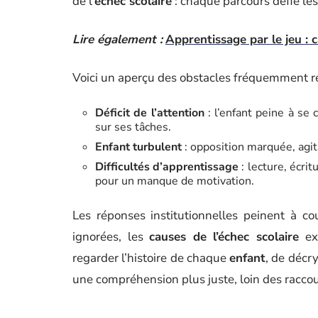
de l’
échec scolaire
: chaque parcours défie les
Lire également :
Apprentissage par le jeu : 
Voici un aperçu des obstacles fréquemment re
Déficit de l’attention
: l’enfant peine à se
sur ses tâches.
Enfant turbulent
: opposition marquée, agita
Difficultés d’apprentissage
: lecture, écri
pour un manque de motivation.
Les réponses institutionnelles peinent à couv
ignorées, les
causes de l’échec scolaire
exi
regarder l’histoire de chaque
enfant
, de décr
une compréhension plus juste, loin des raccou