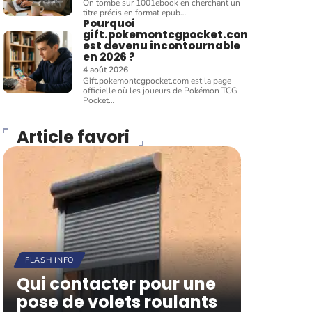
On tombe sur 1001ebook en cherchant un
titre précis en format epub
…
Pourquoi
gift.pokemontcgpocket.con
est devenu incontournable
en 2026 ?
4 août 2026
Gift.pokemontcgpocket.com est la page
officielle où les joueurs de Pokémon TCG
Pocket
…
Article favori
FLASH INFO
Qui contacter pour une
pose de volets roulants