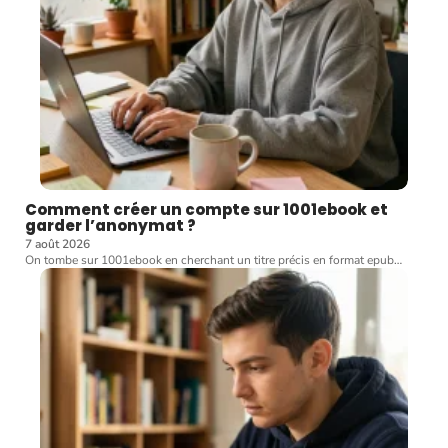
Comment créer un compte sur 1001ebook et
garder l’anonymat ?
7 août 2026
On tombe sur 1001ebook en cherchant un titre précis en format epub
…