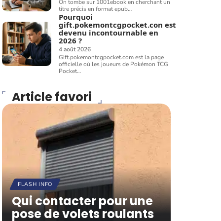
On tombe sur 1001ebook en cherchant un
titre précis en format epub
…
Pourquoi
gift.pokemontcgpocket.con est
devenu incontournable en
2026 ?
4 août 2026
Gift.pokemontcgpocket.com est la page
officielle où les joueurs de Pokémon TCG
Pocket
…
Article favori
FLASH INFO
Qui contacter pour une
pose de volets roulants