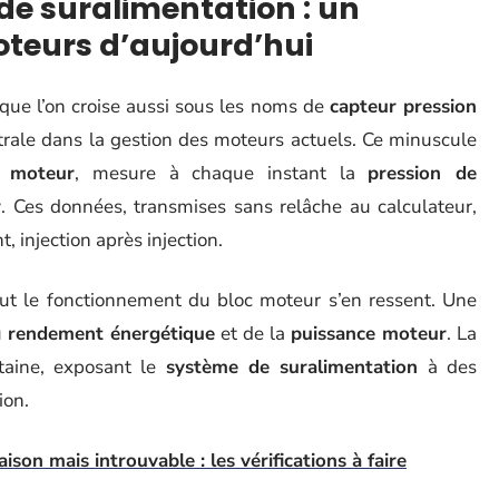
de suralimentation : un
oteurs d’aujourd’hui
 que l’on croise aussi sous les noms de
capteur pression
ntrale dans la gestion des moteurs actuels. Ce minuscule
n moteur
, mesure à chaque instant la
pression de
r
. Ces données, transmises sans relâche au calculateur,
, injection après injection.
tout le fonctionnement du bloc moteur s’en ressent. Une
u
rendement énergétique
et de la
puissance moteur
. La
taine, exposant le
système de suralimentation
à des
ion.
ison mais introuvable : les vérifications à faire